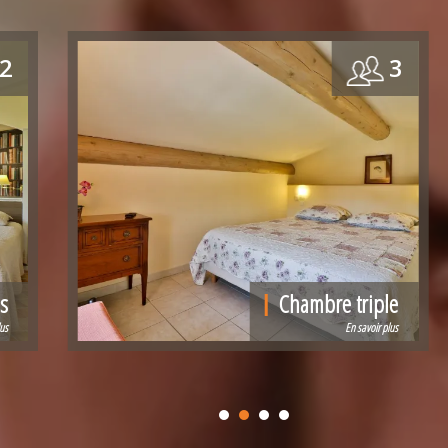
2
3
s
Chambre triple
lus
En savoir plus